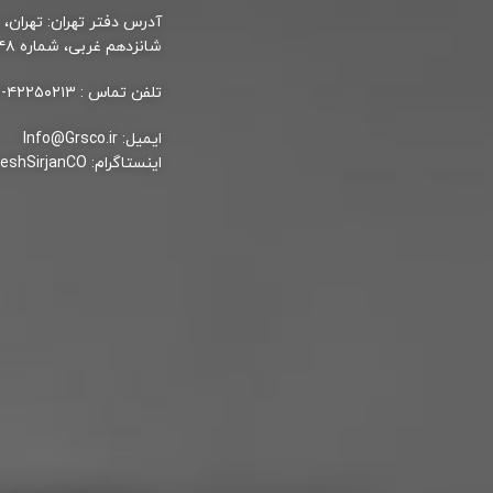
آدرس دفتر تهران: تهران، 
شانزدهم غربی، شماره ۴۸،طبقه ۵، واحد ۵۰
تلفن تماس : ۴۲۲۵۰۲۱۳-۴۲۲۵۶۶۰۲ – ۰۳۴
ایمیل: Info@Grsco.ir
اینستاگرام: GoharRaveshSirjanCO