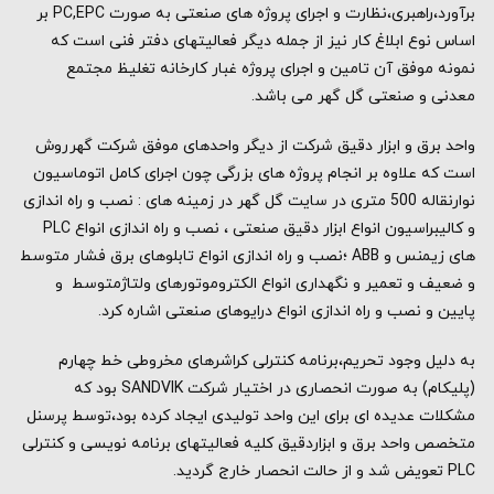
برآورد،راهبری،نظارت و اجرای پروژه های صنعتی به صورت PC,EPC بر
اساس نوع ابلاغ کار نیز از جمله دیگر فعالیتهای دفتر فنی است که
نمونه موفق آن تامین و اجرای پروژه غبار کارخانه تغلیظ مجتمع
معدنی و صنعتی گل گهر می باشد.
واحد برق و ابزار دقیق شرکت از دیگر واحدهای موفق شرکت گهرروش
است که علاوه بر انجام پروژه های بزرگی چون اجرای کامل اتوماسیون
نوارنقاله 500 متری در سایت گل گهر در زمینه های : نصب و راه اندازی
و کالیبراسیون انواع ابزار دقیق صنعتی ، نصب و راه اندازی انواع PLC
های زیمنس و ABB ؛نصب و راه اندازی انواع تابلوهای برق فشار متوسط
و ضعیف و تعمیر و نگهداری انواع الکتروموتورهای ولتاژمتوسط و
پایین و نصب و راه اندازی انواع درایوهای صنعتی اشاره کرد.
به دلیل وجود تحریم،برنامه کنترلی کراشرهای مخروطی خط چهارم
(پلیکام) به صورت انحصاری در اختیار شرکت SANDVIK بود که
مشکلات عدیده ای برای این واحد تولیدی ایجاد کرده بود،توسط پرسنل
متخصص واحد برق و ابزاردقیق کلیه فعالیتهای برنامه نویسی و کنترلی
PLC تعویض شد و از حالت انحصار خارج گردید.