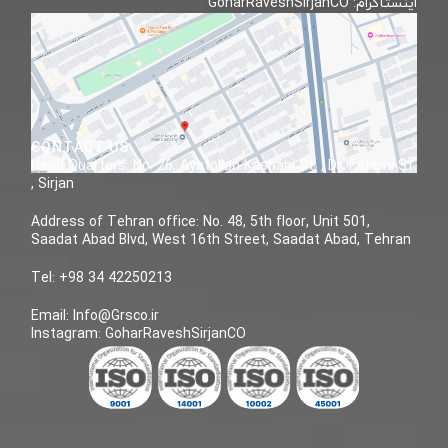
اینستاگرام: GoharRaveshSirjanCO
CONTACT US
Head Quarters: No. 26, Ayatollah Kashani St. , Dr. Fatemi St.
, Sirjan
Address of Tehran office: No. 48, 5th floor, Unit 501,
Saadat Abad Blvd, West 16th Street, Saadat Abad, Tehran
Tel: +98 34 42250213
Email: Info@Grsco.ir
Instagram: GoharRaveshSirjanCO