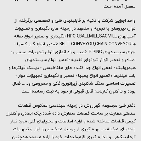
مفصل آمده است.
واحد اجرایی شرکت با تکیه بر قابلیتهای فنی و تخصصی برگرفته از
توان نیروهای با تجربه و متعهد در زمینه های نگهداری و تعمیرات
آسیابهای HPGR,BALLMILL,SAGMILL ؛نگهداری و تعمیر انواع نقاله
هاBELT CONVEYOR,CHAIN CONVEYOR ؛تعمیر انواع گیربکسها ؛
اجرای سیستمهای PIPING ؛نصب و راه اندازی انواع تجهیزات صنعتی ؛
اصلاح و تعمیر انواع شوتهای تغذیه ؛تعمیر انواع سیستمهای
هیدرولیک ؛ تعمی انواع جدا کننده های مغناطیسی ؛ دیسک فیلترها و
بلت فیلترها ؛ تعمیر انواع پمپها ؛ تعمیر و نگهداری تجهیزات دوار ؛
تعمیرات اساسی سنگ شکنهای ژیراتوری،فکی و مخروطی و….. فعال
بوده و تا کنون کارنامه قابل قبولی از خود به ثبت رسانده است.
دفتر فنی مجموعه گهرروش در زمینه مهندسی معکوس قطعات
صنعتی،نظارت بر ساخت قطعات سفارش داده شده،چک ابعادی و کنترل
کیفی قطعات ساخته شده و ارایه اطلاعات و تحلیلهای فنی مورد نیاز
واحدهای مختلف با بهره گیری از پرسنل متخصص و ابزار و تجهیزات
آزمایشگاهی و اندازه گیری لازم،خدمات خود را ارایه میدهد.همچنین