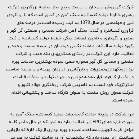
شرکت گهرروش سیرجان با بیست و پنج سال سابقه بزرگترین شرکت
راهبری خطوط تولید کنسانتره سنگ آهن در کشور است که با رویکردی
فنی و مهندسی در سال 1378 به ثبت رسیده است.در عرصه های
فرآوری کنسانتره و گندله سنگ آهن شرکت معدنی و صنعتی گل گهر و
تعمیر و نگهداری و تامین قطعات یدکی خطوط تولید کنسانتره با ثبت
رکورد تولید سالیانه ، همانند نگینی درخشان در عرصه صنعت و معدن
فعالیت دارد. این شرکت در راستای همکاریهای بلند مدت با شرکت
صنعتی و معدنی گل گهر همواره سعی نموده بیشترین خدمات بهره
برداری،نگهداری،تعمیرات و بازرگانی را در زمان بهینه و با هزینه مناسب
در اختیار کارفرما قرار دهد.همچنین در جهت تولید و ساخت قطعات
استراتژیک خود نسبت به تاسیس شرکت ریختگری فولاد تنبور و
شرکت عمران روش صنعت به عنوان کارگاه ساخت و پشتیبانی اقدام
نموده است.
این شرکت در زمینه احداث کارخانجات تولید کنسانتره سنگ آهن به
صورت قراردادهای EPC نیز فعالیت دارد به نحویکه در حال حاضر کلیه
مراحل خرید تجهیزات،ساخت،نصب و بهره برداری از یک کارخانه بازیابی
هماتیت را بر عهده دارد که مشخصات آن در سایت شرکت به صورت