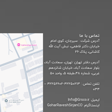
تماس با ما
آدرس شركت : سیرجان، کوی امام
خیابان دکتر فاطمی، نبش آیت الله
کاشانی، پلاک ۲۶
آدرس دفتر تهران: تهران، سعادت آباد،
بلوار سعادت آباد، خیابان شانزدهم
غربی، شماره ۴۸،طبقه ۵، واحد ۵۰
تلفن تماس : ۴۲۲۵۰۲۱۳-۴۲۲۵۶۶۰۲ –
۰۳۴
ایمیل: Info@Grsco.ir
اینستاگرام: GoharRaveshSirjanCO