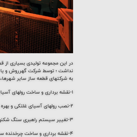
در این مجموعه تولیدی بسیاری از ق
نداشت ؛ توسط شرکت گهرروش و یا 
به شرکتهای قطعه ساز سایر شهرها،نق
۱-نقشه برداری و ساخت رولهای آسیای غلتکی hpgr
۲-نصب رولهای آسیای غلتکی و بهره برداری از آن که تا قبل از سال ۹۳ توسط شرکت آلمانی انجام میگرفت
۳-تغییر سیستم راهبری سنگ شکنهای مخروطی از زیمنس آلمانی به سیستمی که توسط واحد برق و ابزاردقیق آماده گردید
۴-نقشه برداری و ساخت چرخدنده سنگ شکن فکی