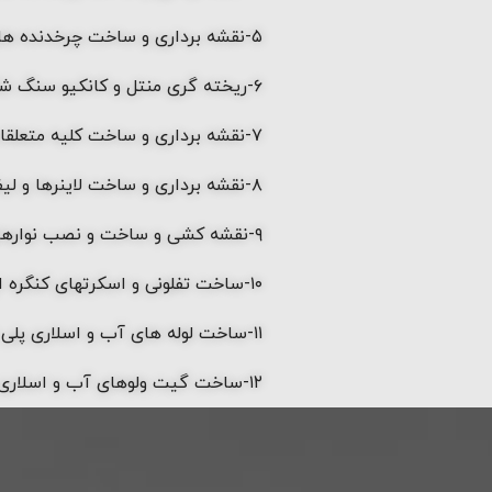
۵-نقشه برداری و ساخت چرخدنده های گیربکس درام سپریتورها
۶-ریخته گری منتل و کانکیو سنگ شکنهای مخروطی
۷-نقشه برداری و ساخت کلیه متعلقات پمپهای آب و اسلاری مجموعه که ساخت شرکت وارمن آفریقای جنوبی بودند
۸-نقشه برداری و ساخت لاینرها و لیفتربارهای آسیای گلوله ای توسط شرکتهایی از اصفهان و بردسیرکرمان
۹-نقشه کشی و ساخت و نصب نوارهای نقاله منجیدی و sp
۱۰-ساخت تفلونی و اسکرتهای کنگره ای بلت فیلترها
۱۱-ساخت لوله های آب و اسلاری پلی اتیلن توسط شرکتی سیرجانی بنام حجت در منطقه ویژه اقتصادی
۱۲-ساخت گیت ولوهای آب و اسلاری توسط شرکتی در رفسنجان